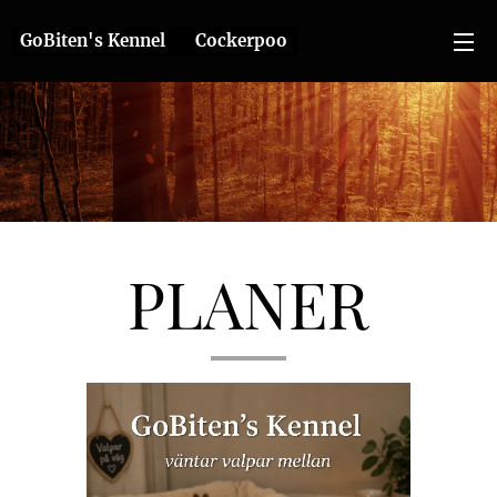
GoBiten's Kennel ❤️ Cockerpoo
PLANER