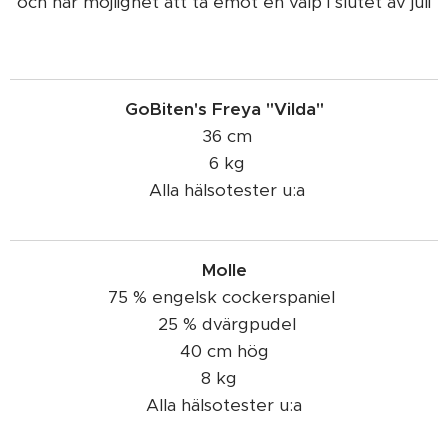
och har möjlighet att ta emot en valp i slutet av juli
🐶🥰
GoBiten's Freya "Vilda"
36 cm
6 kg
Alla hälsotester u:a
Molle
75 % engelsk cockerspaniel
25 % dvärgpudel
40 cm hög
8 kg
Alla hälsotester u:a