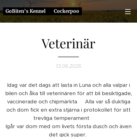
GoBiten's Kennel ❤️ Cockerpoo
Veterinär
13.06.2025
Idag var det dags att lasta in Luna och alla valpar i
bilen och åka till veterinären för att bli besiktigade,
vaccinerade och chipmärkta 😊Alla var så duktiga
och dom fick en extra stjärna i protokollet för sitt
trevliga temperament 🐶⭐️
Igår var dom med om livets första dusch och även
det gick super.