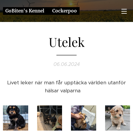
GoBiten's Kennel ❤️ Cockerpoo
Utelek
06.06.2024
Livet leker när man får upptäcka världen utanför
hälsar valparna ☺️