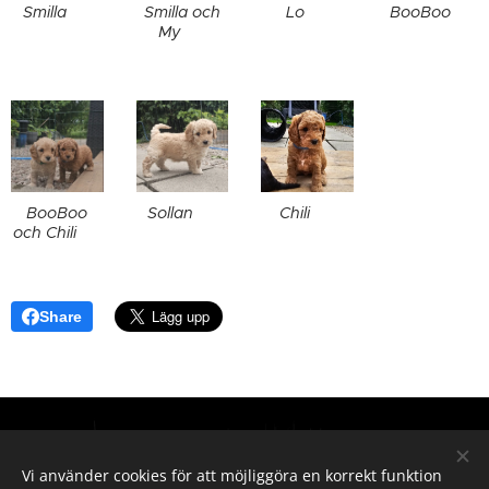
Smilla ❤️
Smilla och
Lo ❤️
BooBoo ❤️
My ❤️
BooBoo
Sollan ❤️
Chili ❤️
och Chili ❤️
Share
Hör gärna av dig vid intresse
Vi använder cookies för att möjliggöra en korrekt funktion