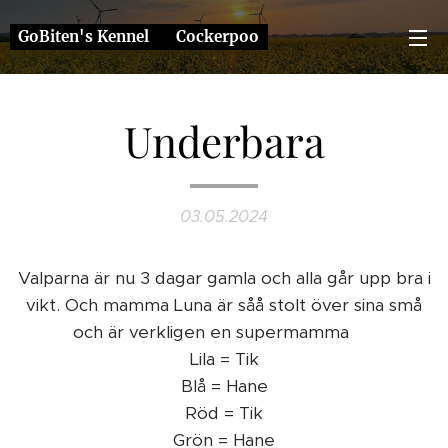
GoBiten's Kennel ❤️ Cockerpoo
Underbara
03.05.2024
Valparna är nu 3 dagar gamla och alla går upp bra i
vikt. Och mamma Luna är såå stolt över sina små
och är verkligen en supermamma 🥰
Lila = Tik
Blå = Hane
Röd = Tik
Grön = Hane