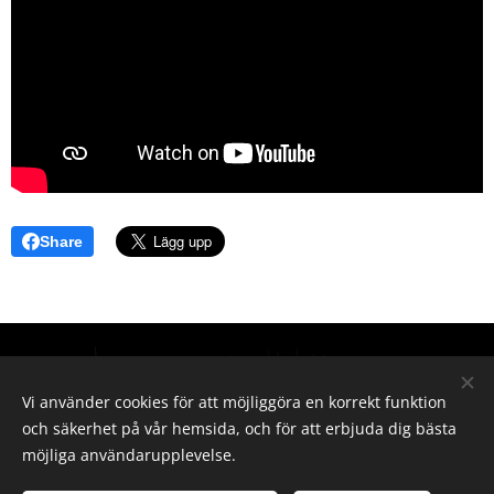
Share
Hör gärna av dig vid intresse
Vi använder cookies för att möjliggöra en korrekt funktion
E-post
och säkerhet på vår hemsida, och för att erbjuda dig bästa
elin-olsson87@hotmail.com
möjliga användarupplevelse.