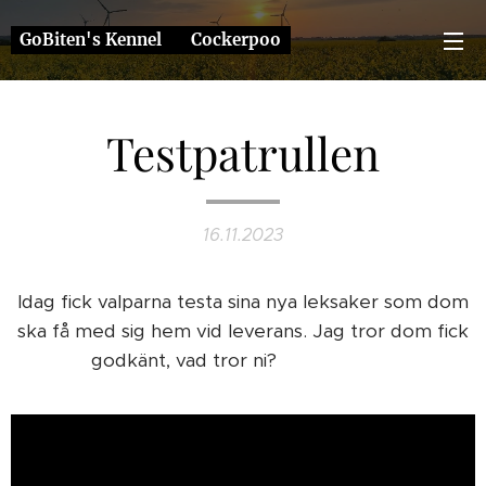
GoBiten's Kennel ❤️ Cockerpoo
Testpatrullen
16.11.2023
Idag fick valparna testa sina nya leksaker som dom
ska få med sig hem vid leverans. Jag tror dom fick
godkänt, vad tror ni? 👌❤️🥰🐶🐕