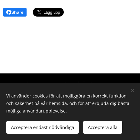
Share
Hör gärna av dig vid intresse
Vi använder cookies för att möjliggöra en korrekt funktion
E-post
och säkerhet på vår hemsida, och för att erbjuda dig bästa
elin-olsson87@hotmail.com
möjliga användarupplevelse.
Acceptera endast nödvändiga
Acceptera alla
Skapad med
Webnode
Cookies