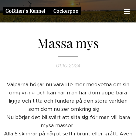
GoBiten's Kennel ❤️ Cockerpoo
Massa mys
01.10.2024
Valparna börjar nu vara lite mer medvetna om sin
omgivning och kan när man har dom uppe bara
ligga och titta och fundera på den stora världen
som dom nu ser omkring sig ❤️
Nu börjar det bli svårt att slita sig för man vill bara
mysa massor 🥰🐶👌
Alla 5 skimrar på något sett i brunt eller grått. Även