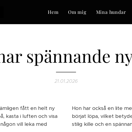
o
Hem
Om mig
Mina hundar
har spännande n
21.01.2026
nämligen fått en helt ny
Hon har också en lite me
, kasta i luften och visa
börjat löpa, vilket betyd
är någon vill leka med
stilig kille och en spänn