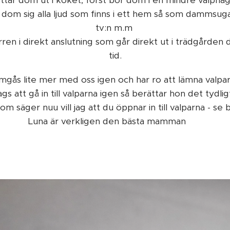
yttar dom ut i köket, först bor dom i en mindre valpha
r dom sig alla ljud som finns i ett hem så som dammsuga
tv:n m.m
ren i direkt anslutning som går direkt ut i trädgården d
tid.
umgås lite mer med oss igen och har ro att lämna valpar
s att gå in till valparna igen så berättar hon det tydl
som säger nuu vill jag att du öppnar in till valparna - se b
Luna är verkligen den bästa mamman 🥰