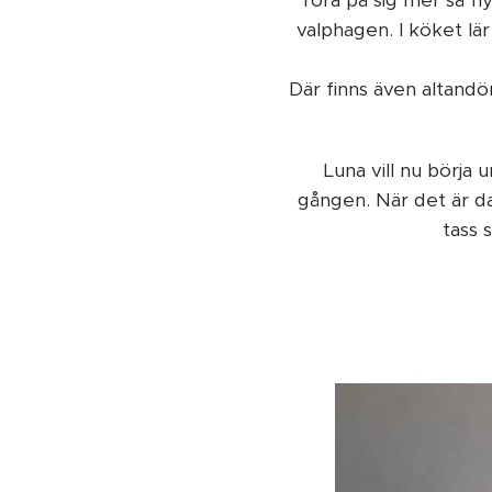
röra på sig mer så fl
valphagen. I köket lä
Där finns även altandör
Luna vill nu börja 
gången. När det är dag
tass 