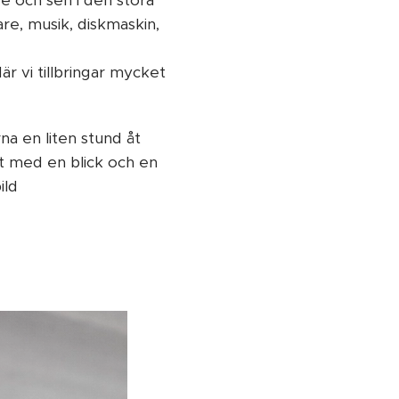
ge och sen i den stora
re, musik, diskmaskin,
är vi tillbringar mycket
na en liten stund åt
igt med en blick och en
ild ❤️