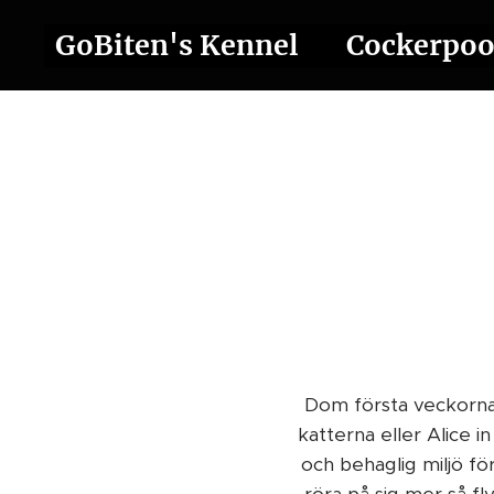
GoBiten's Kennel ❤️ Cockerpo
Dom första veckorna
katterna eller Alice i
och behaglig miljö för