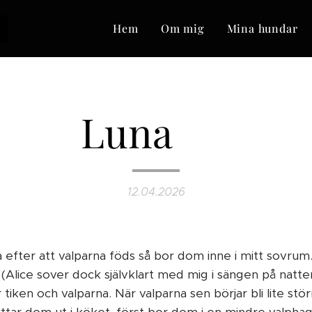
o
Hem
Om mig
Mina hundar
Luna ❤️
12.04.2026
 efter att valparna föds så bor dom inne i mitt sovru
n (Alice sover dock självklart med mig i sängen på natte
 tiken och valparna. När valparna sen börjar bli lite stör