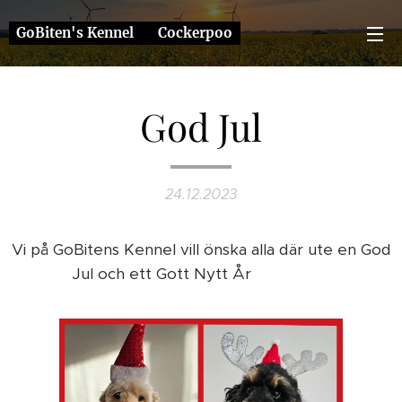
GoBiten's Kennel ❤️ Cockerpoo
God Jul
24.12.2023
Vi på GoBitens Kennel vill önska alla där ute en God
Jul och ett Gott Nytt År 🐕🐶🌲🎅