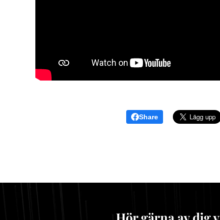
Share
Hör gärna av dig v