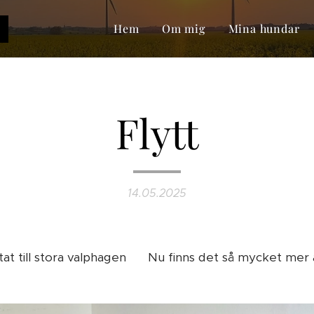
o
Hem
Om mig
Mina hundar
Flytt
14.05.2025
ttat till stora valphagen 😊 Nu finns det så mycket mer a