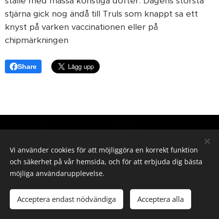
ställe med massa konstiga dofter. Dagens största
stjärna gick nog ändå till Truls som knappt sa ett
knyst på varken vaccinationen eller på
chipmärkningen ❤️
Share
Hör gärna av dig vid intresse
Vi använder cookies för att möjliggöra en korrekt funktion
E-post
och säkerhet på vår hemsida, och för att erbjuda dig bästa
elin-olsson87@hotmail.com
möjliga användarupplevelse.
Acceptera endast nödvändiga
Acceptera alla
Skapad med
Webnode
Cookies