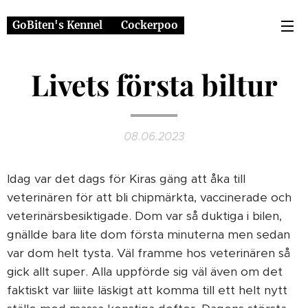
GoBiten's Kennel ❤️ Cockerpoo
Livets första biltur
08.06.2023
Idag var det dags för Kiras gäng att åka till
veterinären för att bli chipmärkta, vaccinerade och
veterinärsbesiktigade. Dom var så duktiga i bilen,
gnällde bara lite dom första minuterna men sedan
var dom helt tysta. Väl framme hos veterinären så
gick allt super. Alla uppförde sig väl även om det
faktiskt var liiite läskigt att komma till ett helt nytt