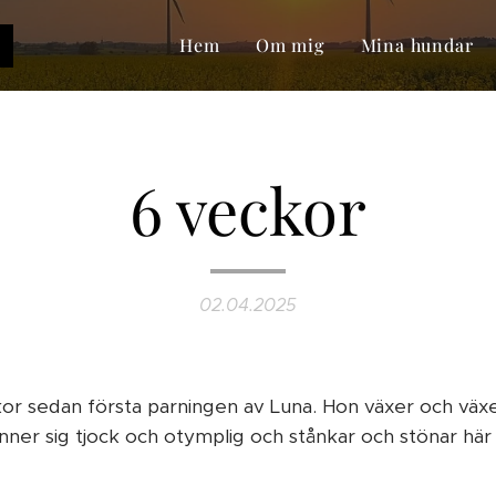
o
Hem
Om mig
Mina hundar
6 veckor
02.04.2025
or sedan första parningen av Luna. Hon växer och växe
nner sig tjock och otymplig och stånkar och stönar h